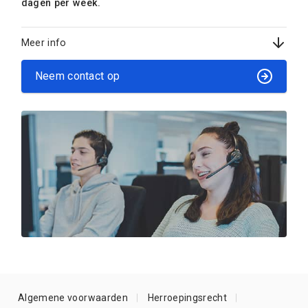
dagen per week.
Meer info
Neem contact op
Algemene voorwaarden
Herroepingsrecht